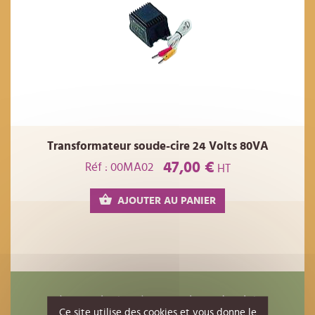
Transformateur soude-cire 24 Volts 80VA
47,00 €
Réf : 00MA02
HT
AJOUTER AU PANIER
Ils ont également acheté
Ce site utilise des cookies et vous donne le