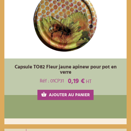
Capsule TO82 Fleur jaune apinew pour pot en
verre
0,19 €
Réf : 01CP31
HT
AJOUTER AU PANIER