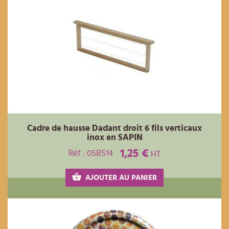
Cadre de hausse Dadant droit 6 fils verticaux
inox en SAPIN
1,25 €
Réf : 05BS14
HT
AJOUTER AU PANIER