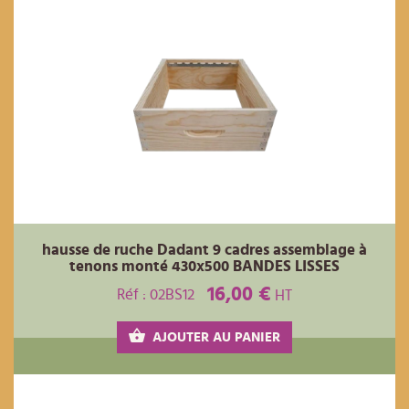
hausse de ruche Dadant 9 cadres assemblage à
tenons monté 430x500 BANDES LISSES
16,00 €
Réf : 02BS12
HT
AJOUTER AU PANIER