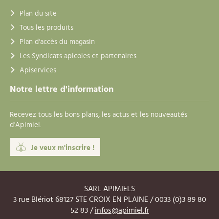
Plan du site
Tous les produits
Plan d'accès du magasin
Les Syndicats apicoles et partenaires
Apiservices
Notre lettre d'information
Recevez tous les bons plans, les actus et les nouveautés
d'Apimiel.
Je veux m'inscrire !
SARL APIMIELS
3 rue Blériot 68127 STE CROIX EN PLAINE / 0033 (0)3 89 80
52 83 /
infos@apimiel.fr