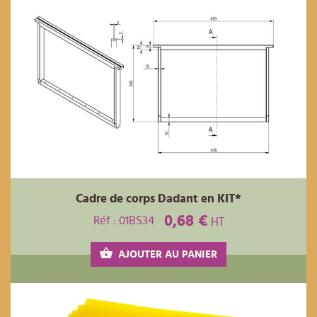
Cadre de corps Dadant en KIT*
0,68 €
Réf : 01BS34
HT
AJOUTER AU PANIER