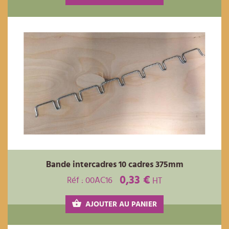
Bande intercadres 10 cadres 375mm
0,33 €
Réf : 00AC16
HT
AJOUTER AU PANIER