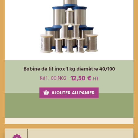
Bobine de fil inox 1 kg diamètre 40/100
12,50 €
Réf : 00IN02
HT
AJOUTER AU PANIER