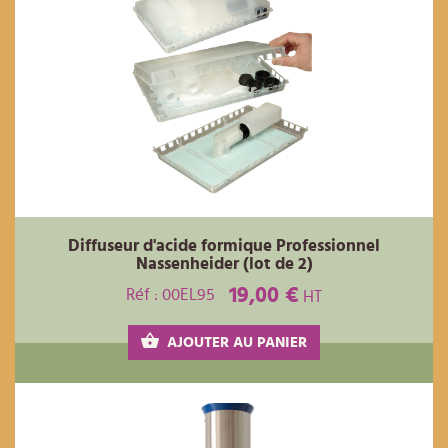
Diffuseur d'acide formique Professionnel
Nassenheider (lot de 2)
19,00 €
Réf : 00EL95
HT
AJOUTER AU PANIER