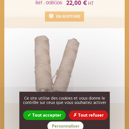
22,00 €
Réf : 00BG06
HT
EN RUPTURE
Ce site utilise des cookies et vous donne le
contrôle sur ceux que vous souhaitez activer
mèche à bougie n° 7 rouleau 100 mètres
Tout accepter
Tout refuser
21,50 €
Réf : 00BG02
HT
Personnaliser