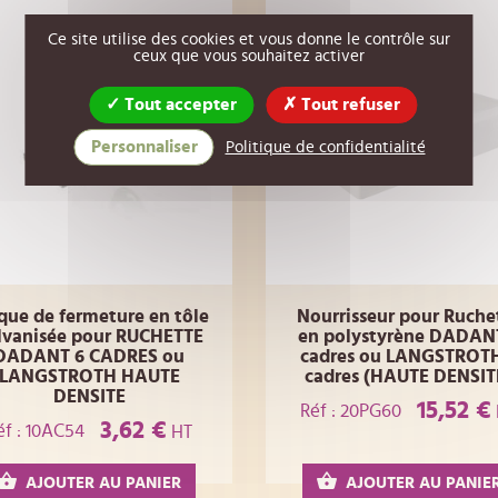
Ce site utilise des cookies et vous donne le contrôle sur
ceux que vous souhaitez activer
Tout accepter
Tout refuser
Personnaliser
Politique de confidentialité
que de fermeture en tôle
Nourrisseur pour Ruche
lvanisée pour RUCHETTE
en polystyrène DADAN
DADANT 6 CADRES ou
cadres ou LANGSTROTH
LANGSTROTH HAUTE
cadres (HAUTE DENSIT
DENSITE
15,52 €
Réf : 20PG60
3,62 €
éf : 10AC54
HT
AJOUTER AU PANIER
AJOUTER AU PANIE