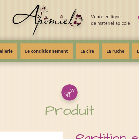
Vente en ligne
de matériel apicole
ellerie
Le conditionnement
La cire
La ruche
L
Produit
Partition e