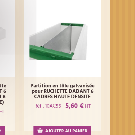
tte
Partition en tôle galvanisée
T 6
pour RUCHETTE DADANT 6
 6
CADRES HAUTE DENSITE
E)
5,60 €
Réf : 10AC55
HT
HT
R
AJOUTER AU PANIER