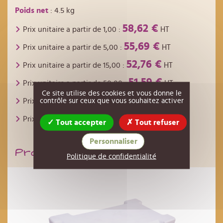
Poids net
: 4.5 kg
58,62 €
Prix unitaire a partir de
1,00
:
HT
55,69 €
Prix unitaire a partir de
5,00
:
HT
52,76 €
Prix unitaire a partir de
15,00
:
HT
51,59 €
Prix unitaire a partir de
50,00
:
HT
Ce site utilise des cookies et vous donne le
49,83 €
contrôle sur ceux que vous souhaitez activer
Prix unitaire a partir de
100,00
:
HT
48,07 €
Prix unitaire a partir de
200,00
:
HT
Tout accepter
Tout refuser
Personnaliser
Produits de la même famille
Politique de confidentialité