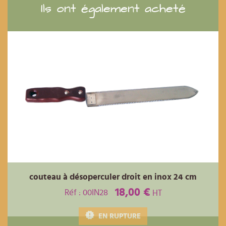
Ils ont également acheté
couteau à désoperculer droit en inox 24 cm
18,00 €
Réf : 00IN28
HT
EN RUPTURE