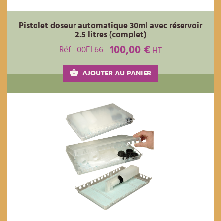
Pistolet doseur automatique 30ml avec réservoir
2.5 litres (complet)
100,00 €
Réf : 00EL66
HT
AJOUTER AU PANIER