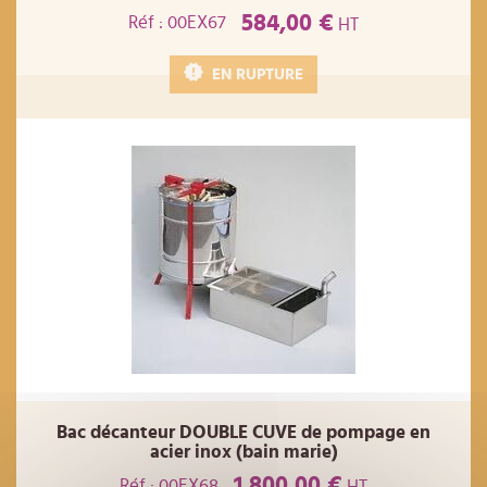
584,00 €
Réf : 00EX67
HT
EN RUPTURE
Bac décanteur DOUBLE CUVE de pompage en
acier inox (bain marie)
1 800,00 €
Réf : 00EX68
HT