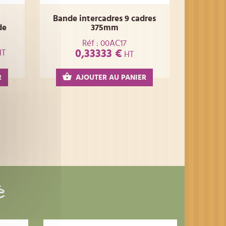
Bande intercadres 9 cadres
de
375mm
Réf : 00AC17
0,33333 €
T
HT
R
AJOUTER AU PANIER
é