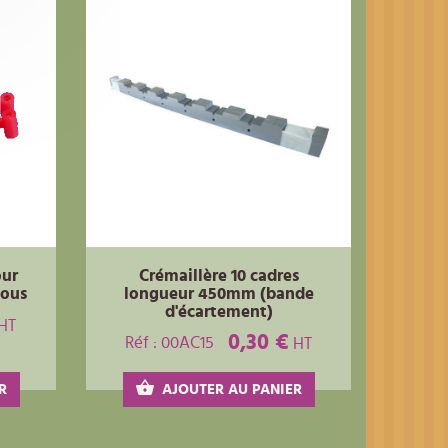
our
Crémaillère 10 cadres
lous
longueur 450mm (bande
d'écartement)
HT
0,30 €
Réf : 00AC15
HT
R
AJOUTER AU PANIER