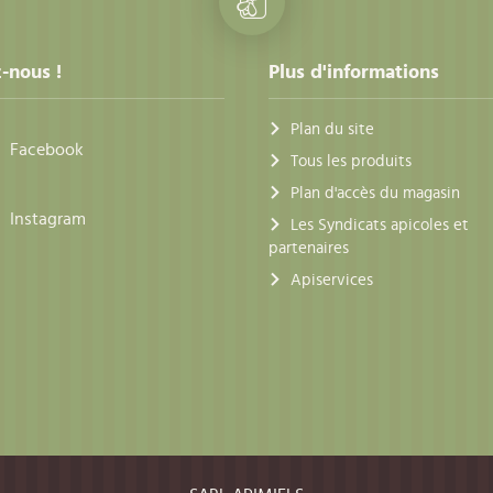
-nous !
Plus d'informations
Plan du site
Facebook
Tous les produits
Plan d'accès du magasin
Instagram
Les Syndicats apicoles et
partenaires
Apiservices