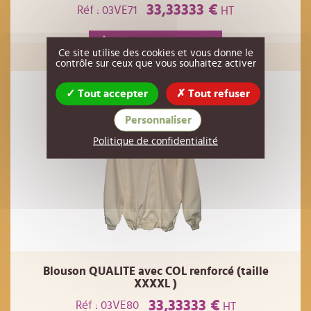
33,33333 €
Réf : 03VE71
HT
AJOUTER AU PANIER
Ce site utilise des cookies et vous donne le
contrôle sur ceux que vous souhaitez activer
Tout accepter
Tout refuser
Personnaliser
Politique de confidentialité
Blouson QUALITE avec COL renforcé (taille
XXXXL )
33,33333 €
Réf : 03VE80
HT